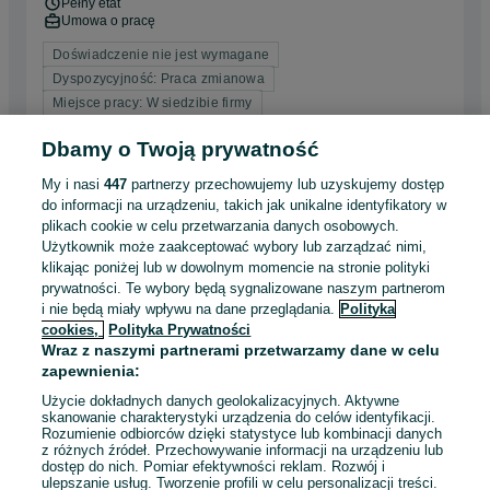
Pełny etat
Umowa o pracę
Doświadczenie nie jest wymagane
Dyspozycyjność: Praca zmianowa
Miejsce pracy: W siedzibie firmy
Dbamy o Twoją prywatność
Odświeżono dnia 02 sierpnia 2026
My i nasi
447
partnerzy przechowujemy lub uzyskujemy dostęp
do informacji na urządzeniu, takich jak unikalne identyfikatory w
Technik Liniowy/Techniczka Liniowa –
plikach cookie w celu przetwarzania danych osobowych.
praca na produkcji (darmowy dojazd)!
Użytkownik może zaakceptować wybory lub zarządzać nimi,
Mondelez International
klikając poniżej lub w dowolnym momencie na stronie polityki
prywatności. Te wybory będą sygnalizowane naszym partnerom
Lewin Brzeski
i nie będą miały wpływu na dane przeglądania.
Polityka
Pełny etat
Umowa o pracę
cookies,
Polityka Prywatności
Wraz z naszymi partnerami przetwarzamy dane w celu
Doświadczenie nie jest wymagane
zapewnienia:
Dyspozycyjność: Praca zmianowa
Użycie dokładnych danych geolokalizacyjnych. Aktywne
Miejsce pracy: W siedzibie firmy
skanowanie charakterystyki urządzenia do celów identyfikacji.
Rozumienie odbiorców dzięki statystyce lub kombinacji danych
z różnych źródeł. Przechowywanie informacji na urządzeniu lub
Odświeżono dnia 27 lipca 2026
dostęp do nich. Pomiar efektywności reklam. Rozwój i
ulepszanie usług. Tworzenie profili w celu personalizacji treści.